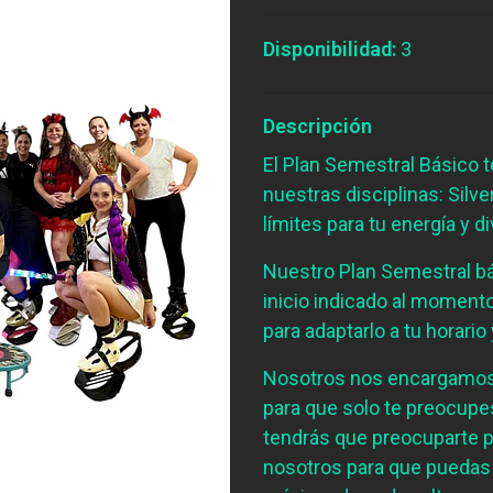
Disponibilidad:
3
Descripción
El Plan Semestral Básico 
nuestras disciplinas: Sil
límites para tu energía y d
Nuestro Plan Semestral bás
inicio indicado al momento 
para adaptarlo a tu horario 
Nosotros nos encargamos 
para que solo te preocupe
tendrás que preocuparte p
nosotros para que puedas 