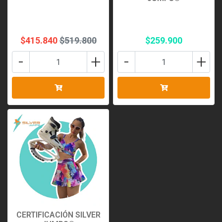
$415.840
$519.800
$259.900
-
+
-
+
CERTIFICACIÓN SILVER